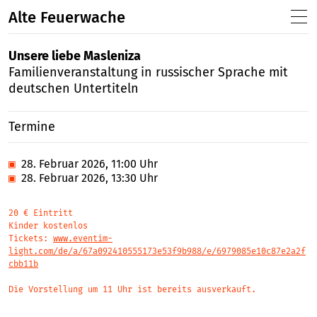
Alte Feuerwache
Unsere liebe Masleniza
Familienveranstaltung in russischer Sprache mit
deutschen Untertiteln
Termine
▣
28. Februar 2026, 11:00 Uhr
▣
28. Februar 2026, 13:30 Uhr
20 € Eintritt
Kinder kostenlos
Tickets:
www.eventim-
light.com/de/a/67a092410555173e53f9b988/e/6979085e10c87e2a2f
cbb11b
Die Vorstellung um 11 Uhr ist bereits ausverkauft.