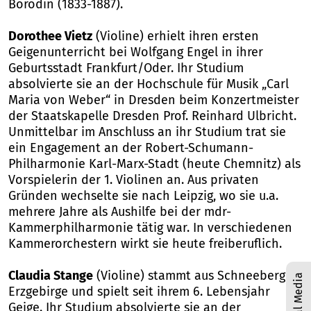
Borodin (1833-1887).
Dorothee Vietz
(Violine) erhielt ihren ersten
Geigenunterricht bei Wolfgang Engel in ihrer
Geburtsstadt Frankfurt/Oder. Ihr Studium
absolvierte sie an der Hochschule für Musik „Carl
Maria von Weber“ in Dresden beim Konzertmeister
der Staatskapelle Dresden Prof. Reinhard Ulbricht.
Unmittelbar im Anschluss an ihr Studium trat sie
ein Engagement an der Robert-Schumann-
Philharmonie Karl-Marx-Stadt (heute Chemnitz) als
Vorspielerin der 1. Violinen an. Aus privaten
Gründen wechselte sie nach Leipzig, wo sie u.a.
mehrere Jahre als Aushilfe bei der mdr-
Kammerphilharmonie tätig war. In verschiedenen
Kammerorchestern wirkt sie heute freiberuflich.
Claudia Stange
(Violine) stammt aus Schneeberg im
Social Media
Erzgebirge und spielt seit ihrem 6. Lebensjahr
Geige. Ihr Studium absolvierte sie an der