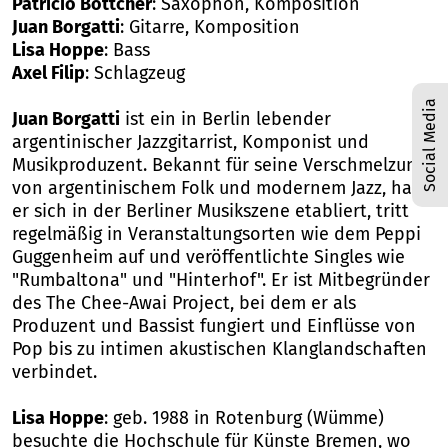
Patricio Böttcher
: Saxophon, Komposition
Juan Borgatti
: Gitarre, Komposition
Lisa Hoppe
: Bass
Axel Filip
: Schlagzeug
Social Media
Juan Borgatti
ist ein in Berlin lebender
argentinischer Jazzgitarrist, Komponist und
Musikproduzent. Bekannt für seine Verschmelzung
von argentinischem Folk und modernem Jazz, hat
er sich in der Berliner Musikszene etabliert, tritt
regelmäßig in Veranstaltungsorten wie dem Peppi
Guggenheim auf und veröffentlichte Singles wie
"Rumbaltona" und "Hinterhof". Er ist Mitbegründer
des The Chee-Awai Project, bei dem er als
Produzent und Bassist fungiert und Einflüsse von
Pop bis zu intimen akustischen Klanglandschaften
verbindet.
Lisa Hoppe
: geb. 1988 in Rotenburg (Wümme)
besuchte die Hochschule für Künste Bremen, wo